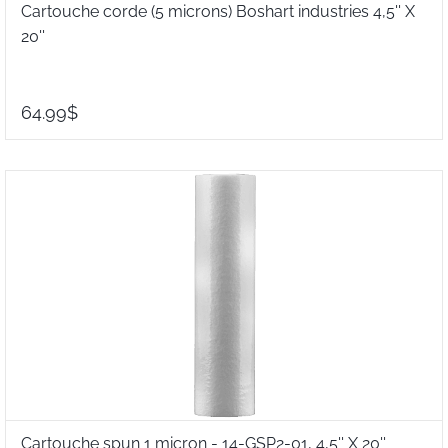
Cartouche corde (5 microns) Boshart industries 4,5'' X
20''
64.99$
Cartouche spun 1 micron - 14-GSP2-01, 4,5'' X 20''