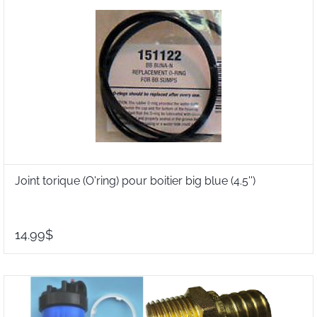
Joint torique (O'ring) pour boitier big blue (4.5'')
14.99$