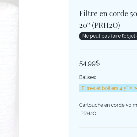
Filtre en corde 50
20'' (PRH2O)
Ne peut pas faire l’objet
54.99$
Balises:
Filtres et boîtiers 4,5'' X
Cartouche en corde 50 mic
PRH2O