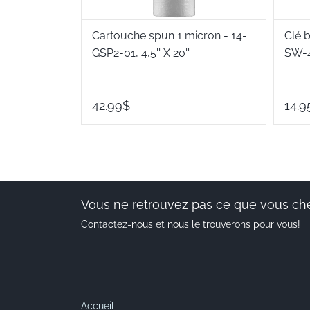
Cartouche spun 1 micron - 14-
Clé b
GSP2-01, 4,5'' X 20''
SW-
42.99$
14.9
Vous ne retrouvez pas ce que vous ch
Contactez-nous et nous le trouverons pour vous!
Accueil