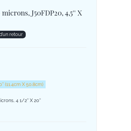
 microns, J50FDP20, 4,5'' X
 d’un retour
 20'' (11.4cm X 50.8cm)
rons, 4 1/2'' X 20''