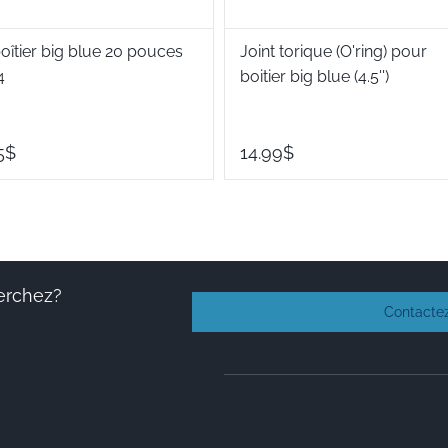
oîtier big blue 20 pouces
Joint torique (O'ring) pour
4
boitier big blue (4.5'')
5$
14.99$
erchez?
Contacte