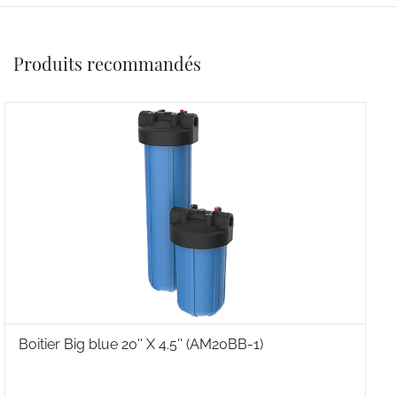
Produits recommandés
Boitier Big blue 20'' X 4.5'' (AM20BB-1)
C
4