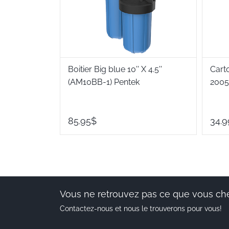
Boitier Big blue 10'' X 4.5''
Cart
(AM10BB-1) Pentek
2005
85.95$
34.9
Vous ne retrouvez pas ce que vous ch
Contactez-nous et nous le trouverons pour vous!