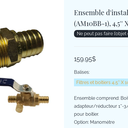
Ensemble d'instal
(AM10BB-1), 4,5'' X
Ne peut pas faire l’objet
159.95$
Balises:
Filtres et boîtiers 4,5'' X
Ensemble comprend: Boit
adapteur/réducteur 1''-3/4'
pour boîtier.
Option: Manomètre