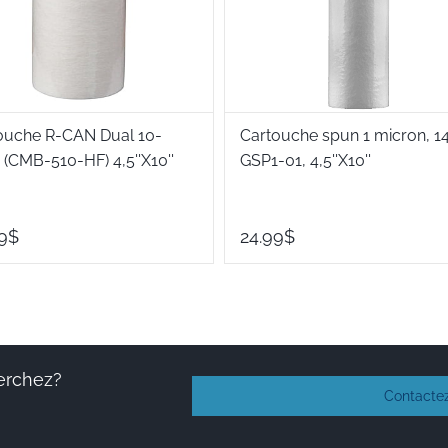
ouche R-CAN Dual 10-
Cartouche spun 1 micron, 1
 (CMB-510-HF) 4,5''X10''
GSP1-01, 4,5''X10''
9$
24.99$
erchez?
Contacte