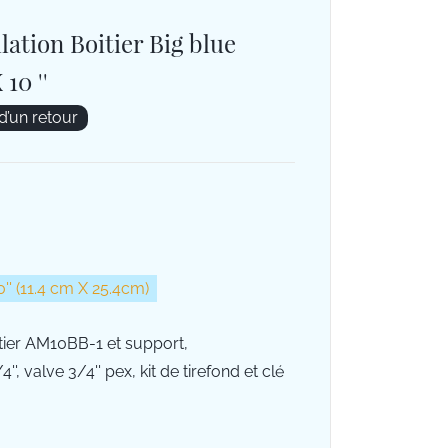
lation Boitier Big blue
 10 ''
 d’un retour
 10'' (11.4 cm X 25.4cm)
ier AM10BB-1 et support,
', valve 3/4'' pex, kit de tirefond et clé