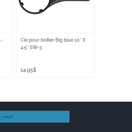
4-
Clé pour boîtier Big blue 10'' X
Filtre en cord
4.5'' SW-3
J01FDP97, 4,5'
14.95$
29.50$
z-nous!