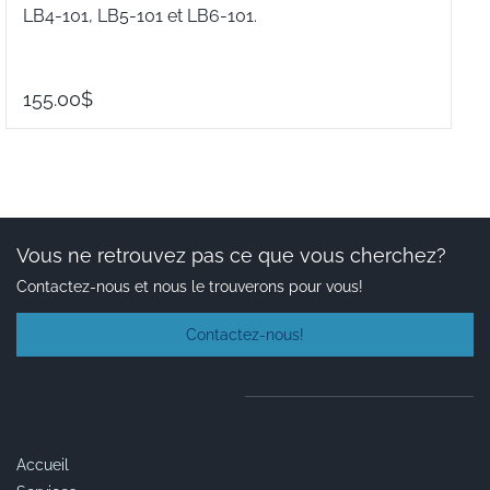
LB4-101, LB5-101 et LB6-101.
1
155.00$
Vous ne retrouvez pas ce que vous cherchez?
Contactez-nous et nous le trouverons pour vous!
Contactez-nous!
Accueil