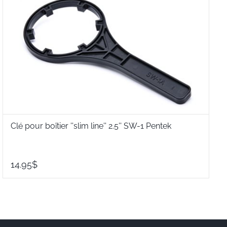
Clé pour boîtier ''slim line'' 2.5'' SW-1 Pentek
F
14.95$
1