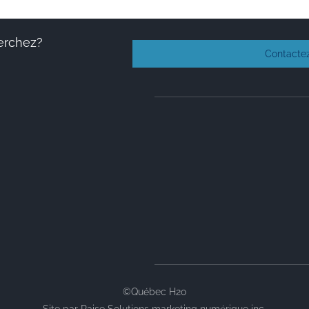
erchez?
Contacte
©Québec H2o