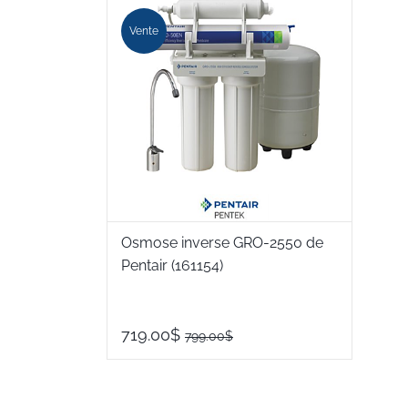
Vente
Osmose inverse GRO-2550 de
Pentair (161154)
719.00$
799.00$